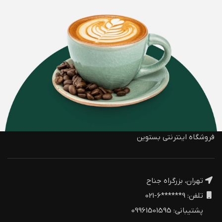
فروشگاه اینترنتی بستوین
تهران، بزرگراه جناح
تلفن: 9******6-021
پشتیبانی: 09961501595