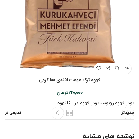
قهوه ترک مهمت افندی 100 گرمی
220,000
تومان
پودر قهوه روبوستا
پودر قهوه عربیکا
قهوه
جدیدتر
قدیمی تر
نوشته های مشابه