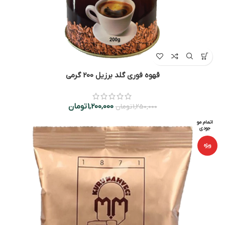
قهوه فوری گلد برزیل 200 گرمی
1,200,000
تومان
1,250,000
تومان
اتمام مو
جودی
ویژه