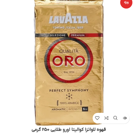
ویژه
قهوه لاواتزا کوالیتا اورو طلایی 250 گرمی