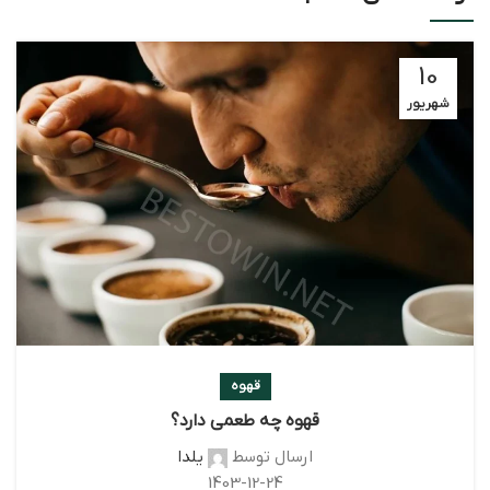
10
شهریور
قهوه
قهوه چه طعمی دارد؟
ارسال توسط
یلدا
1403-12-24