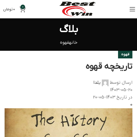
0
0
تومان
بلاگ
خانه
قهوه
قهوه
تاریخچه قهوه
ارسال توسط
یلدا
1403-05-20
در تاریخ 1403-05-20
0