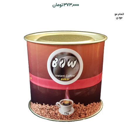
373,000
تومان
اتمام مو
جودی