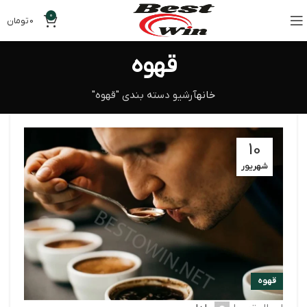
0
0
تومان
قهوه
خانه
آرشیو دسته بندی "قهوه"
10
شهریور
قهوه