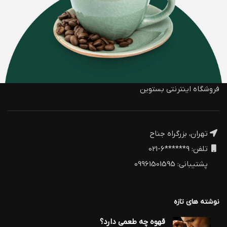
فروشگاه اینترنتی بستوین
تهران، بزرگراه جناح
تلفن: 9******6-021
پشتیبانی: 09961501595
نوشته های تازه
قهوه چه طعمی دارد؟