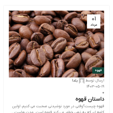
01
مرداد
قهوه
ارسال توسط
یلدا
1403-05-19
0
داستان قهوه
قهوه چیست؟وقتی در مورد نوشیدنی صحبت می کنیم، اولین
کلمه ای که به ذهن خطور می کند قهوه است. مدت هاست...