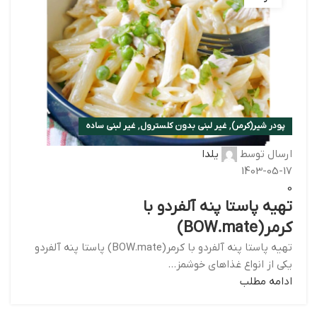
,
,
پودر شیر(کرمر)
غیر لبنی بدون کلسترول
غیر لبنی ساده
ارسال توسط
یلدا
1403-05-17
0
تهیه پاستا پنه آلفردو با
کرمر(BOW.mate)
تهیه پاستا پنه آلفردو با کرمر(BOW.mate) پاست‍ا پنه آلفردو
یکی از انواع غذاهای خوشمز...
ادامه مطلب