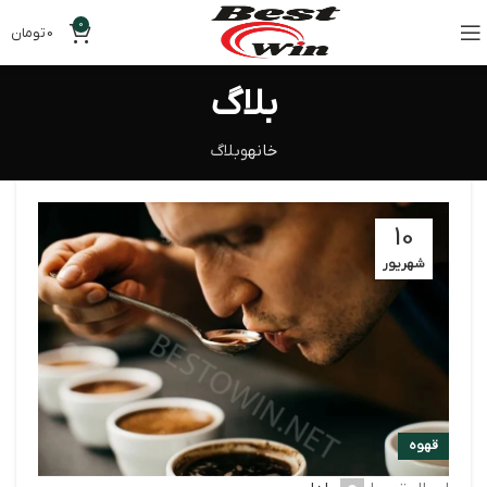
0
0
تومان
بلاگ
خانه
وبلاگ
10
شهریور
قهوه