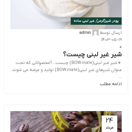
,
پودر شیر(کرمر)
غیر لبنی ساده
ارسال توسط
admin
1403-05-19
0
شیر غیر لبنی چیست؟
🔸شیر غیر لبنی(BOW.mate) چیست…؟محصولاتی که تحت
عنوان شیرهای غیر لبنی(BOW.mate) تولید و عرضه می شوند،
...
ادامه مطلب
24
خرداد