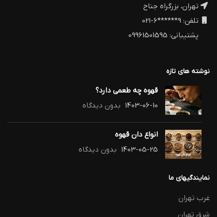
تهران، بزرگراه جناح
تلفن: 9******6-021
پشتیبانی: 09961501595
نوشته های تازه
قهوه چه طعمی دارد؟
1403-06-10
بدون دیدگاه
انواع دان قهوه
1403-05-25
بدون دیدگاه
نمایندگیهای ما
غرب تهران
شرق تهران