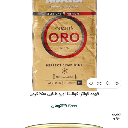
قهوه لاواتزا کوالیتا اورو طلایی 250 گرمی
373,000
تومان
اتمام مو
جودی