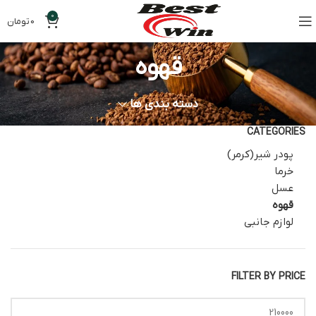
0
0
تومان
قهوه
دسته بندی ها
CATEGORIES
پودر شیر(کرمر)
خرما
عسل
قهوه
لوازم جانبی
FILTER BY PRICE