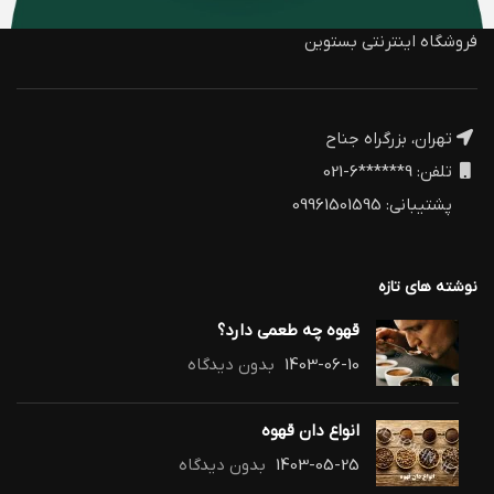
فروشگاه اینترنتی بستوین
تهران، بزرگراه جناح
تلفن: 9******6-021
پشتیبانی: 09961501595
نوشته های تازه
قهوه چه طعمی دارد؟
1403-06-10
بدون دیدگاه
انواع دان قهوه
1403-05-25
بدون دیدگاه