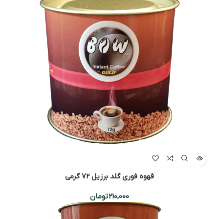
قهوه فوری گلد برزیل 72 گرمی
210,000
تومان
-4%