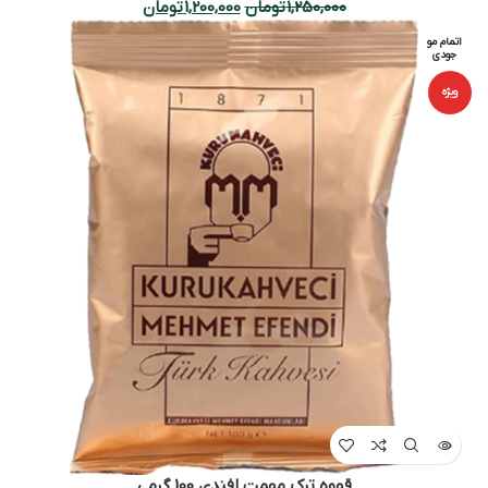
1,250,000
تومان
1,200,000
تومان
اتمام مو
جودی
ویژه
قهوه ترک مهمت افندی 100 گرمی