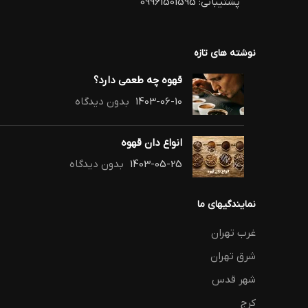
پشتیبانی: 09961501595
نوشته های تازه
قهوه چه طعمی دارد؟
1403-06-10
بدون دیدگاه
انواع دان قهوه
1403-05-25
بدون دیدگاه
نمایندگیهای ما
غرب تهران
شرق تهران
شهر قدس
کرج