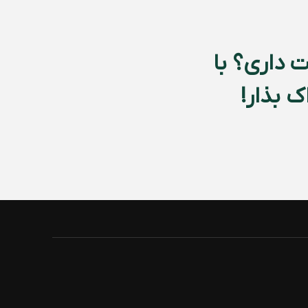
 داری؟ با
 بذار!