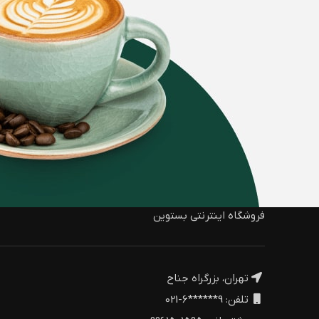
فروشگاه اینترنتی بستوین
تهران، بزرگراه جناح
تلفن: 9******6-021