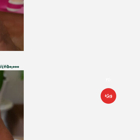
1,750,000
ت
-2%
ویژه