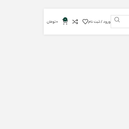
 فنجان قهوه
0
ورود / ثبت نام
0
تومان
اد کم‌آبی در بدن، شهرت خوبی ندارد ولی خوردن
 نشاط را برای شما به ارمغان می آورد. به یاد
قهوه مخصوصا اسپرسو حتما آب بدن خود را با
امین کنید…