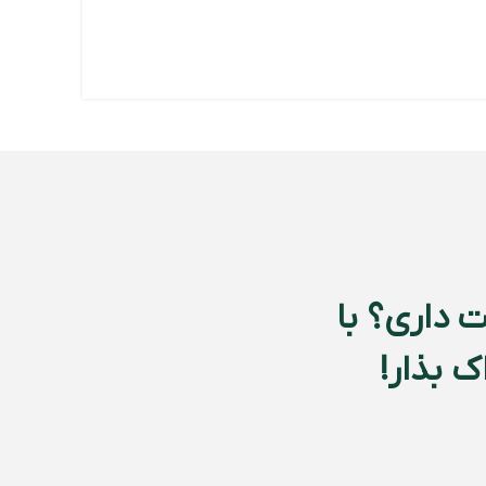
 داری؟ با
 بذار!