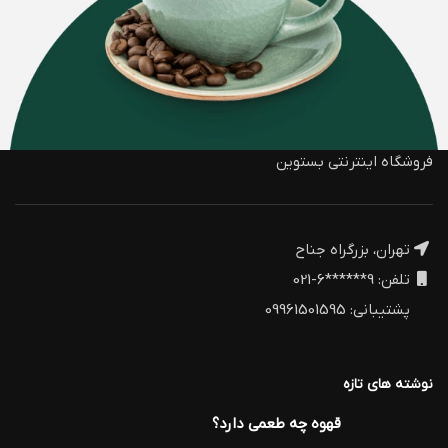
فروشگاه اینترنتی بستوین
تهران، بزرگراه جناح
تلفن: 9******6-021
پشتیبانی: 09961501595
نوشته های تازه
قهوه چه طعمی دارد؟