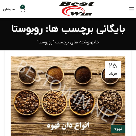
0
0
تومان
بایگانی برچسب ها: روبوستا
خانه
نوشته های برچسب "روبوستا"
25
مرداد
قهوه