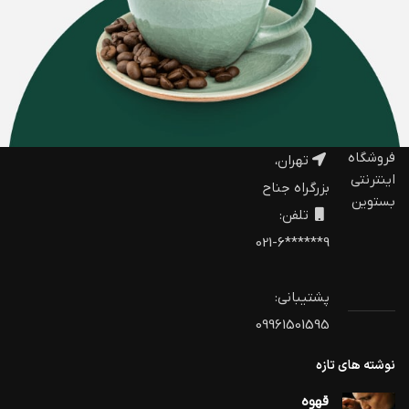
فروشگاه
تهران،
اینترنتی
بزرگراه جناح
بستوین
تلفن:
9******6-021
پشتیبانی:
09961501595
نوشته های تازه
قهوه