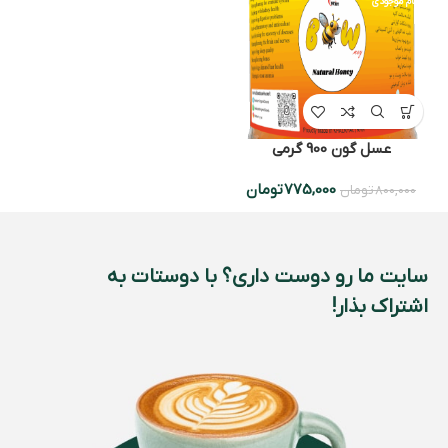
اتمام موجودی
عسل گون 900 گرمی
775,000
تومان
800,000
تومان
سایت ما رو دوست داری؟ با دوستات به
اشتراک بذار!