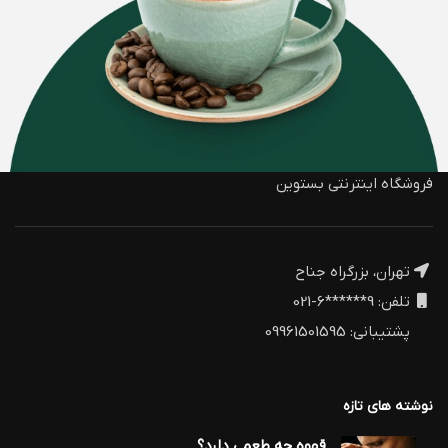
فروشگاه اینترنتی بستوین
تهران، بزرگراه جناح
تلفن: 9******6-021
پشتیبانی: 09961501595
نوشته های تازه
قهوه چه طعمی دارد؟