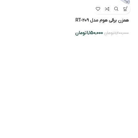
همزن برقی هوم مدل RT-209
1,150,000
تومان
1,200,000
تومان