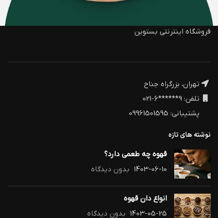
فروشگاه اینترنتی بستوین
تهران، بزرگراه جناح
تلفن: 9******6-021
پشتیبانی: 09961501595
نوشته های تازه
قهوه چه طعمی دارد؟
1403-06-10
بدون دیدگاه
انواع دان قهوه
1403-05-25
بدون دیدگاه