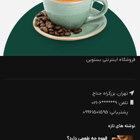
فروشگاه اینترنتی بستوین
تهران، بزرگراه جناح
تلفن: 9******6-021
پشتیبانی: 09961501595
نوشته های تازه
قهوه چه طعمی دارد؟