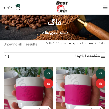
0
0
تومان
ماگ
دسته بندی ها
خانه
محصولات برچسب خورده “ماگ”
Showing all 3 results
مشاهده فیلترها
-2%
-2%
ویژه
ویژه