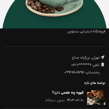
فروشگاه اینترنتی بستوین
تهران، بزرگراه جناح
تلفن: 9******6-021
پشتیبانی: 09961501595
نوشته های تازه
قهوه چه طعمی دارد؟
1403-06-10
بدون دیدگاه