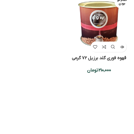
اتمام مو
جودی
قهوه فوری گلد برزیل 72 گرمی
210,000
تومان