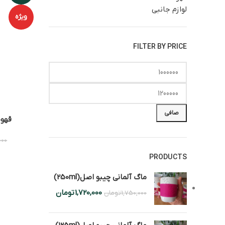
لوازم جانبی
ویژه
FILTER BY PRICE
صافی
قهوه 
,000
PRODUCTS
ماگ آلمانی چیبو اصل(250ml)
1,720,000
تومان
1,750,000
تومان