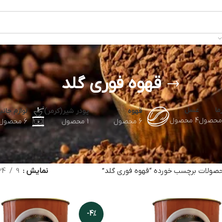
قهوه فوری گلد
ما
عسل
قهوه
پودر شیر(کرمر)
لوازم جانب
4 محصول
6 محصول
1 محصول
6 محصول
صولات برچسب خورده “قهوه فوری گلد”
نمایش
9
24
-4%