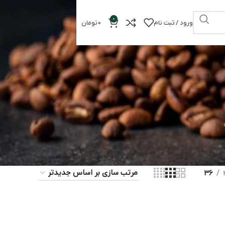
0
ورود / ثبت نام
0
تومان
ی
36