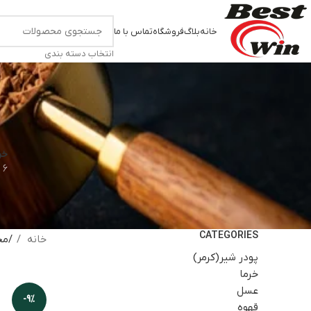
خانه
بلاگ
فروشگاه
تماس با ما
انتخاب دسته بندی
خر
6 محصول
CATEGORIES
خانه
مح
پودر شیر(کرمر)
خرما
عسل
-9%
قهوه