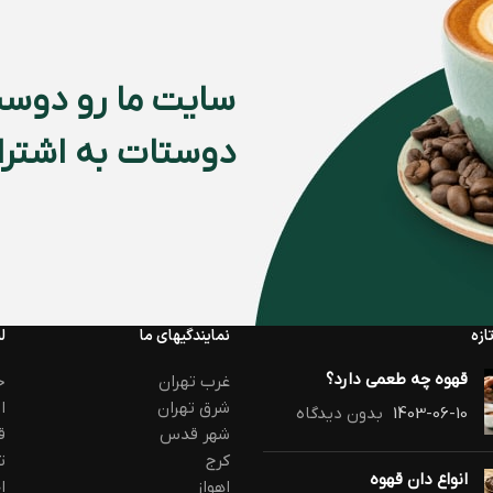
سایت ما رو دوست
دوستات به اشتراک
ازه
نمایندگیهای ما
ل
قهوه چه طعمی دارد؟
غرب تهران
ح
شرق تهران
ا
1403-06-10
بدون دیدگاه
شهر قدس
ق
کرج
ت
انواع دان قهوه
اهواز
ا