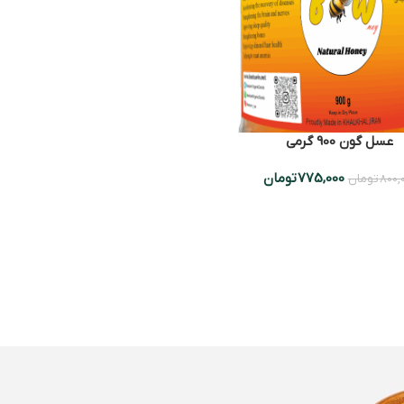
عسل گون 900 گرمی
775,000
تومان
800,
تومان