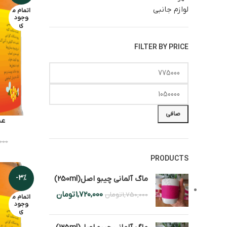
لوازم جانبی
اتمام م
وجود
ی
FILTER BY PRICE
صافی
عس
,000
PRODUCTS
-3%
ماگ آلمانی چیبو اصل(250ml)
1,720,000
تومان
1,750,000
تومان
اتمام م
وجود
ی