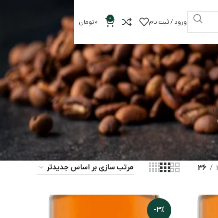
0
ورود / ثبت نام
0
تومان
ی
36
-3%