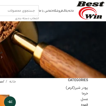
خانه
بلاگ
فروشگاه
تماس با ما
انتخاب دسته بندی
خر
6 محصول
CATEGORIES
خانه
مح
پودر شیر(کرمر)
خرما
عسل
-5%
قهوه