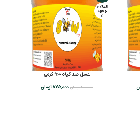
اتمام م
وجود
ی
عسل صد گیاه 900 گرمی
ن
875,000
تومان
900,000
تومان