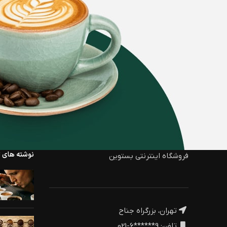
نوشته های ت
فروشگاه اینترنتی بستوین
تهران، بزرگراه جناح
تلفن: 9******6-021