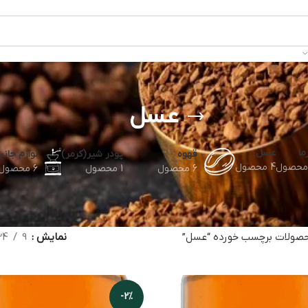
عسل
ما
عسل
قهوه
پودر شیر(کرمر)
لوازم جانب
4 محصول
6 محصول
1 محصول
6 محصول
صولات برچسب خورده “عسل”
نمایش
9
24
-2%