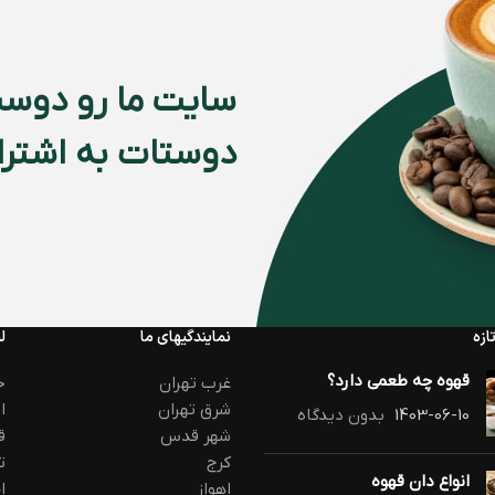
سایت ما رو دوست
دوستات به اشتراک
ازه
نمایندگیهای ما
ل
قهوه چه طعمی دارد؟
غرب تهران
ح
شرق تهران
ا
1403-06-10
بدون دیدگاه
شهر قدس
ق
کرج
ت
انواع دان قهوه
اهواز
ا