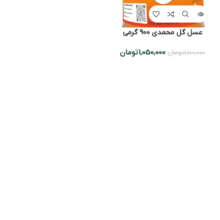
عسل گل محمدی 900 گرمی
1,050,000
تومان
1,100,000
تومان