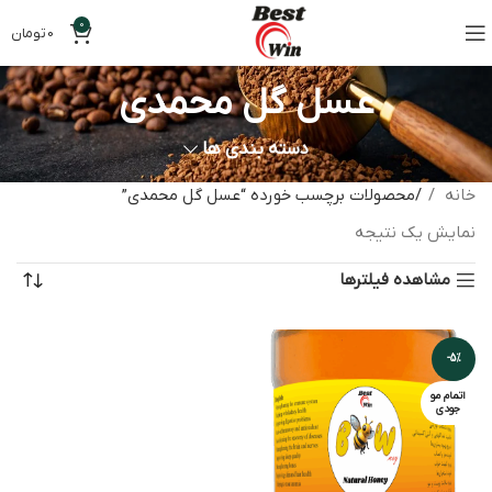
0
0
تومان
عسل گل محمدی
دسته بندی ها
خانه
محصولات برچسب خورده “عسل گل محمدی”
نمایش یک نتیجه
مشاهده فیلترها
-5%
اتمام مو
جودی