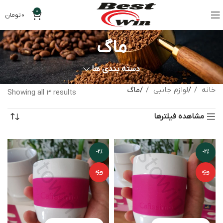
0
0
تومان
ماگ
دسته بندی ها
خانه
لوازم جانبی
ماگ
Showing all 3 results
مشاهده فیلترها
-2%
-2%
ویژه
ویژه