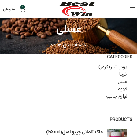
0
0
تومان
عسلی
دسته بندی ها
CATEGORIES
پودر شیر(کرمر)
خرما
عسل
قهوه
لوازم جانبی
PRODUCTS
ماگ آلمانی چیبو اصل(250ml)