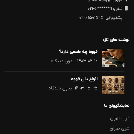
تلفن: 9******6-021
پشتیبانی: 09961501595
نوشته های تازه
قهوه چه طعمی دارد؟
1403-06-10
بدون دیدگاه
انواع دان قهوه
1403-05-25
بدون دیدگاه
نمایندگیهای ما
غرب تهران
شرق تهران