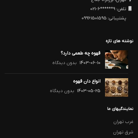
تلفن: 9******6-021
پشتیبانی: 09961501595
نوشته های تازه
قهوه چه طعمی دارد؟
1403-06-10
بدون دیدگاه
انواع دان قهوه
1403-05-25
بدون دیدگاه
نمایندگیهای ما
غرب تهران
شرق تهران