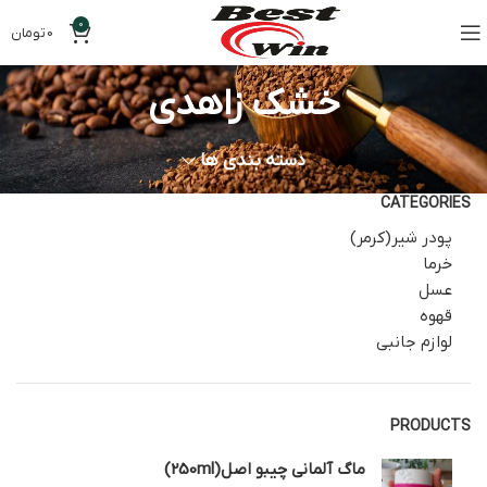
0
0
تومان
خشک زاهدی
دسته بندی ها
CATEGORIES
پودر شیر(کرمر)
خرما
عسل
قهوه
لوازم جانبی
PRODUCTS
ماگ آلمانی چیبو اصل(250ml)